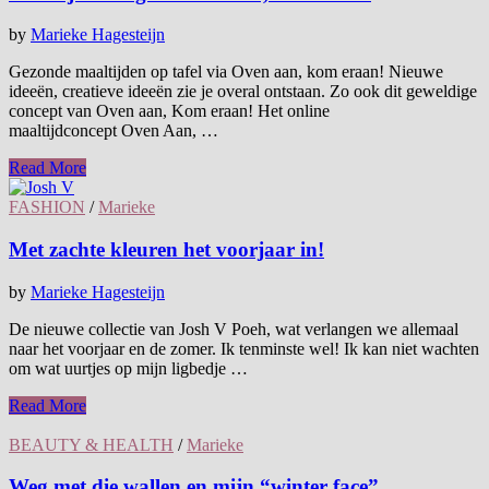
by
Marieke Hagesteijn
Gezonde maaltijden op tafel via Oven aan, kom eraan! Nieuwe
ideeën, creatieve ideeën zie je overal ontstaan. Zo ook dit geweldige
concept van Oven aan, Kom eraan! Het online
maaltijdconcept Oven Aan, …
Read More
FASHION
/
Marieke
Met zachte kleuren het voorjaar in!
by
Marieke Hagesteijn
De nieuwe collectie van Josh V Poeh, wat verlangen we allemaal
naar het voorjaar en de zomer. Ik tenminste wel! Ik kan niet wachten
om wat uurtjes op mijn ligbedje …
Read More
BEAUTY & HEALTH
/
Marieke
Weg met die wallen en mijn “winter face”